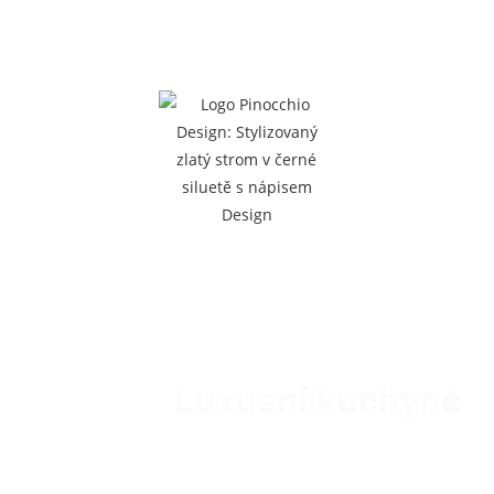
English
Pусский
Exkluzivní elegance pro váš domov
Na míru
Luxusní kuchyně