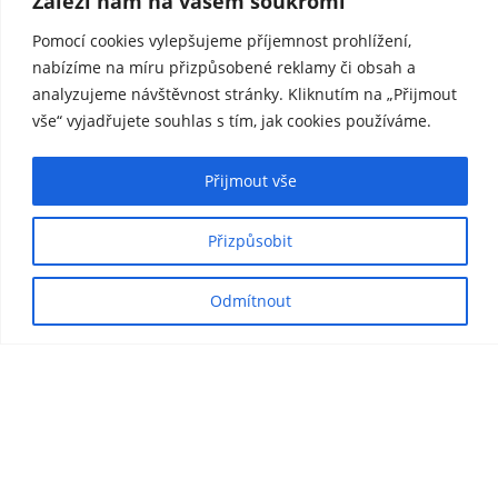
Záleží nám na vašem soukromí
Pomocí cookies vylepšujeme příjemnost prohlížení,
nabízíme na míru přizpůsobené reklamy či obsah a
analyzujeme návštěvnost stránky. Kliknutím na „Přijmout
vše“ vyjadřujete souhlas s tím, jak cookies používáme.
Přijmout vše
Přizpůsobit
Odmítnout
Pinocchio Design je váš komplexní partner pro
interiérový design a architekturu Praha, nábytek na
míru a kompletní rekonstrukce / realizace na klíč. Již
více než desetiletí jsme lídry v oboru, poskytující
luxusní nábytek, exkluzivní kuchyně a širokou škálu